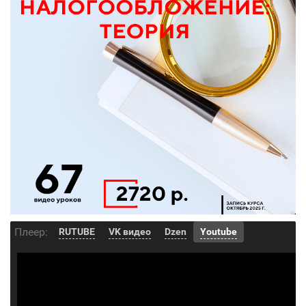
Плеер:
RUTUBE
VK видео
Dzen
Youtube