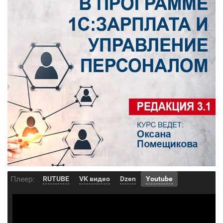
Плеер:
RUTUBE
VK видео
Dzen
Youtube