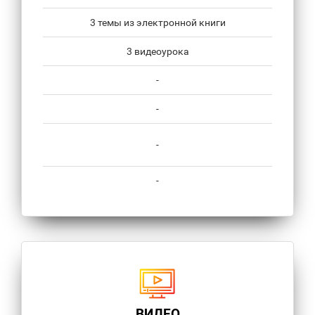
3 темы из электронной книги
3 видеоурока
-
-
-
-
ВИДЕО