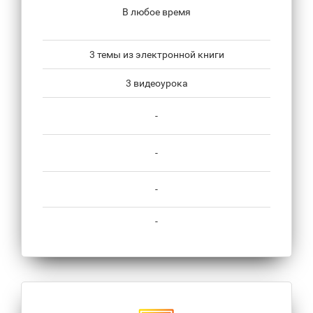
В любое время
3 темы из электронной книги
3 видеоурока
-
-
-
-