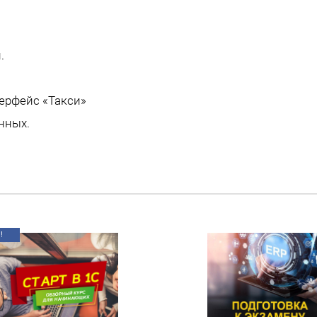
.
ерфейс «Такси»
нных.