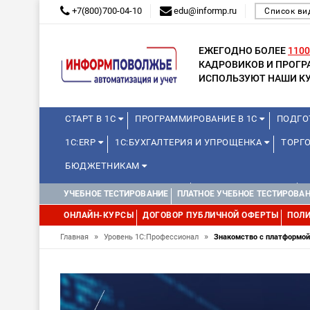
+7(800)700-04-10
edu@informp.ru
Список ви
ЕЖЕГОДНО БОЛЕЕ
1100
КАДРОВИКОВ И ПРОГ
ИСПОЛЬЗУЮТ НАШИ КУ
СТАРТ В 1С
ПРОГРАММИРОВАНИЕ В 1С
ПОДГО
1С:ERP
1С:БУХГАЛТЕРИЯ И УПРОЩЕНКА
ТОРГО
БЮДЖЕТНИКАМ
КУРСЫ ДЛЯ ШКОЛЬНИКОВ
ДЛЯ ШКОЛЬНИКОВ
УЧЕБНОЕ ТЕСТИРОВАНИЕ
ПЛАТНОЕ УЧЕБНОЕ ТЕСТИРОВА
WEB, JAVA И ANDROID
ОНЛАЙН-КУРСЫ
ДОГОВОР ПУБЛИЧНОЙ ОФЕРТЫ
ПОЛИ
»
»
Главная
Уровень 1С:Профессионал
Знакомство с платформой