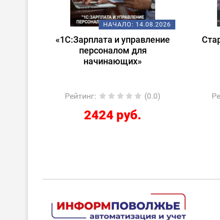
08.2026
НАЧАЛО:
14.08.2026
 в
«1С:Зарплата и управление
Стар
ата и
персоналом для
лом»
начинающих»
0.0)
Рейтинг
:
(0.0)
Ре
2424 руб.