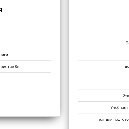
Я
П
ниги
до
риятие 8»
Эл
Учебная 
Тест для подгот