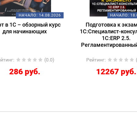
НАЧАЛО:
14.08.2026
НАЧАЛО:
18.
т в 1С – обзорный курс
Подготовка к экзам
для начинающих
1С:Специалист-консул
1С:ERP 2.5.
Регламентированный
йтинг
:
(0.0)
Рейтинг
:
(
286 руб.
12267 руб.