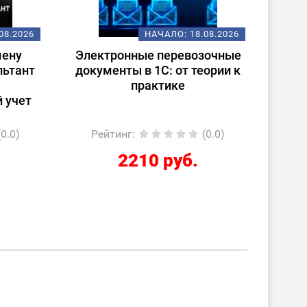
08.2026
НАЧАЛО:
18.08.2026
ену
Электронные перевозочные
Испо
ьтант
документы в 1С: от теории к
ст
практике
(
 учет
0.0)
Рейтинг
:
(0.0)
Ре
2210 руб.