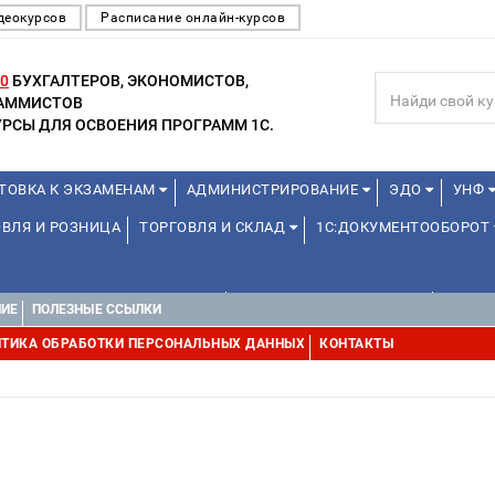
деокурсов
Расписание онлайн-курсов
0
БУХГАЛТЕРОВ, ЭКОНОМИСТОВ,
РАММИСТОВ
РСЫ ДЛЯ ОСВОЕНИЯ ПРОГРАММ 1С.
ТОВКА К ЭКЗАМЕНАМ
АДМИНИСТРИРОВАНИЕ
ЭДО
УНФ
ВЛЯ И РОЗНИЦА
ТОРГОВЛЯ И СКЛАД
1С:ДОКУМЕНТООБОРОТ
1С:УПРАВЛЕНИЕ ХОЛДИНГОМ
УПРАВЛЕНИЕ ПРОЕКТАМИ
УПРАВ
НИЕ
ПОЛЕЗНЫЕ ССЫЛКИ
ТИКА ОБРАБОТКИ ПЕРСОНАЛЬНЫХ ДАННЫХ
КОНТАКТЫ