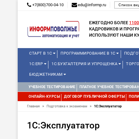
+7(800)700-04-10
edu@informp.ru
Список ви
ЕЖЕГОДНО БОЛЕЕ
1100
КАДРОВИКОВ И ПРОГ
ИСПОЛЬЗУЮТ НАШИ КУ
СТАРТ В 1С
ПРОГРАММИРОВАНИЕ В 1С
ПОДГО
1С:ERP
1С:БУХГАЛТЕРИЯ И УПРОЩЕНКА
ТОРГО
БЮДЖЕТНИКАМ
КУРСЫ ДЛЯ ШКОЛЬНИКОВ
ДЛЯ ШКОЛЬНИКОВ
УЧЕБНОЕ ТЕСТИРОВАНИЕ
ПЛАТНОЕ УЧЕБНОЕ ТЕСТИРОВА
WEB, JAVA И ANDROID
ОНЛАЙН-КУРСЫ
ДОГОВОР ПУБЛИЧНОЙ ОФЕРТЫ
ПОЛИ
»
»
Главная
Подготовка к экзаменам
1С:Эксплуататор
1С:Эксплуататор